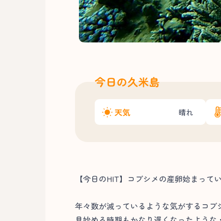
今日の久米島
天気
晴れ
【今日のHIT】コブシメの産卵始まって
年々数が減っているような気がするコブ
見始める時期もかなり遅くなったような