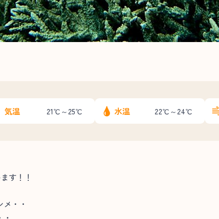
気温
水温
21℃～25℃
22℃～24℃
います！！
シメ・・
・・