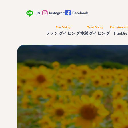
Fun Diving
Trial Diving
For Internati
ファンダイビング
体験ダイビング
FunDiv