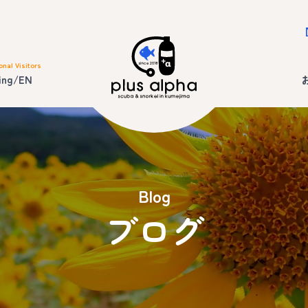
onal Visitors
ing/EN
Blog
ブログ