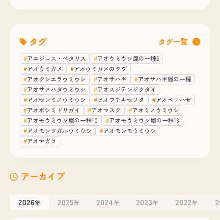
タグ
タグ一覧
アエジレス・ペタリス
アオウミウシ属の一種6
アオウミガメ
アオウミガメのタグ
アオクシエラウミウシ
アオサハギ
アオサハギ属の一種
アオサメハダウミウシ
アオスジテンジクダイ
アオセンミノウミウシ
アオフチキセワタ
アオベニハゼ
アオボシミドリガイ
アオマスク
アオミノウミウシ
アオモウミウシ属の一種10
アオモウミウシ属の一種13
アオモンツガルウミウシ
アオモンモウミウシ
アオヤガラ
アーカイブ
2026
2025
2024
2023
2022
2
年
年
年
年
年