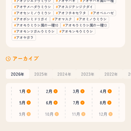
アオクシエラウミウシ
アオサハギ
アオサハギ属の一種
アオサメハダウミウシ
アオスジテンジクダイ
アオセンミノウミウシ
アオフチキセワタ
アオベニハゼ
アオボシミドリガイ
アオマスク
アオミノウミウシ
アオモウミウシ属の一種10
アオモウミウシ属の一種13
アオモンツガルウミウシ
アオモンモウミウシ
アオヤガラ
アーカイブ
2026
2025
2024
2023
2022
2
年
年
年
年
年
1月
2月
3月
4月
5月
6月
7月
8月
9月
10月
11月
12月