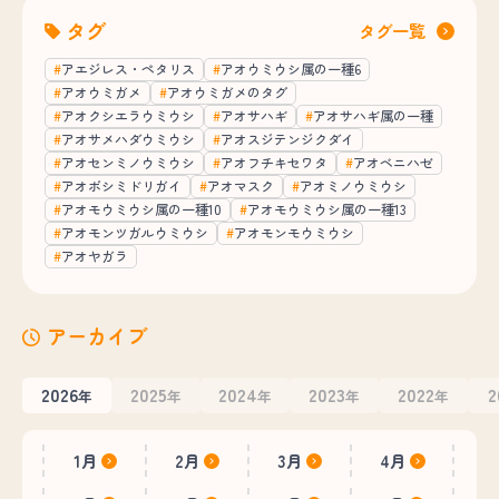
タグ
タグ一覧
アエジレス・ペタリス
アオウミウシ属の一種6
アオウミガメ
アオウミガメのタグ
アオクシエラウミウシ
アオサハギ
アオサハギ属の一種
アオサメハダウミウシ
アオスジテンジクダイ
アオセンミノウミウシ
アオフチキセワタ
アオベニハゼ
アオボシミドリガイ
アオマスク
アオミノウミウシ
アオモウミウシ属の一種10
アオモウミウシ属の一種13
アオモンツガルウミウシ
アオモンモウミウシ
アオヤガラ
アーカイブ
2026
2025
2024
2023
2022
2
年
年
年
年
年
1月
2月
3月
4月