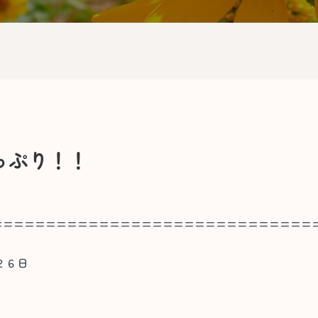
っぷり！！
==============================
２６日