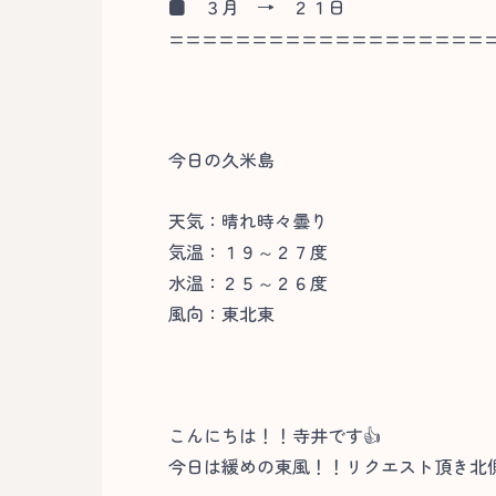
■
３月 → ２１日
===================
今日の久米島
天気：晴れ時々曇り
気温：１９～２７度
水温：２５～２６度
風向：東北東
こんにちは！！寺井です👍
今日は緩めの東風！！リクエスト頂き北