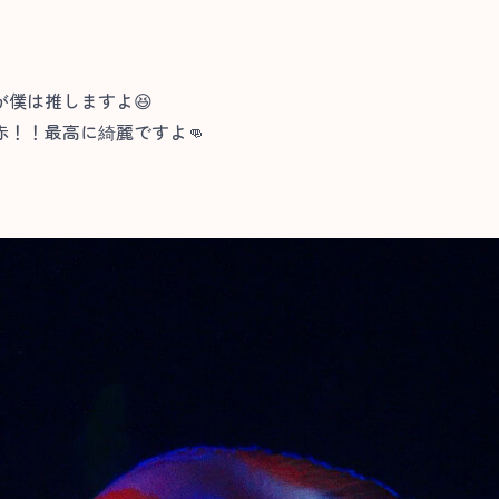
僕は推しますよ😆
！！最高に綺麗ですよ👊