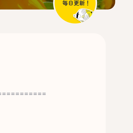
===========