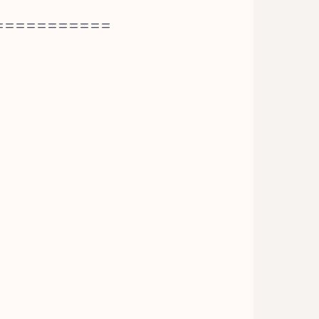
===========