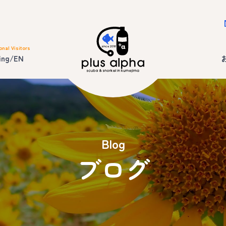
onal Visitors
ing/EN
Blog
ブログ