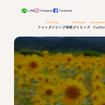
Fun Diving
Trial Diving
For Internati
ファンダイビング
体験ダイビング
FunDiv