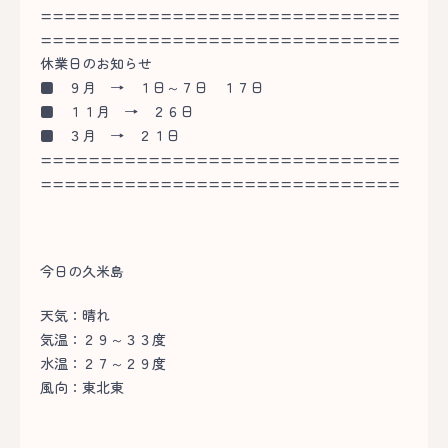
==============================
==============================
休業日のお知らせ
■
９月 → １日～７日 １７日
■
１１月 → ２６日
■
３月 → ２１日
==============================
==============================
今日の久米島
天気：晴れ
気温：２９～３３度
水温：２７～２９度
風向：東北東