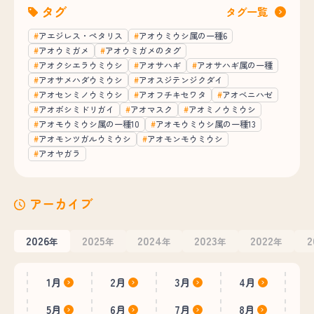
タグ
タグ一覧
アエジレス・ペタリス
アオウミウシ属の一種6
アオウミガメ
アオウミガメのタグ
アオクシエラウミウシ
アオサハギ
アオサハギ属の一種
アオサメハダウミウシ
アオスジテンジクダイ
アオセンミノウミウシ
アオフチキセワタ
アオベニハゼ
アオボシミドリガイ
アオマスク
アオミノウミウシ
アオモウミウシ属の一種10
アオモウミウシ属の一種13
アオモンツガルウミウシ
アオモンモウミウシ
アオヤガラ
アーカイブ
2026
2025
2024
2023
2022
2
年
年
年
年
年
1月
2月
3月
4月
5月
6月
7月
8月