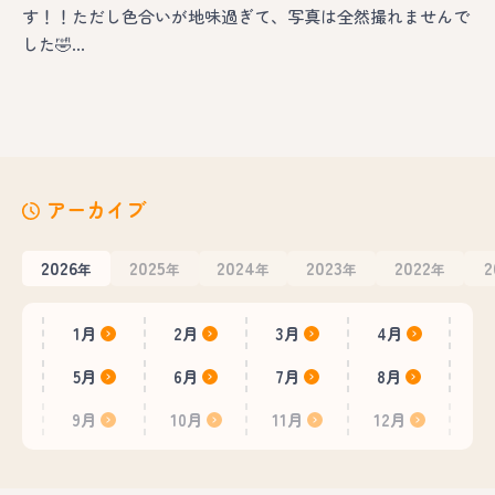
す！！ただし色合いが地味過ぎて、写真は全然撮れませんで
した🤣…
アーカイブ
2026
2025
2024
2023
2022
2
年
年
年
年
年
1月
2月
3月
4月
5月
6月
7月
8月
9月
10月
11月
12月