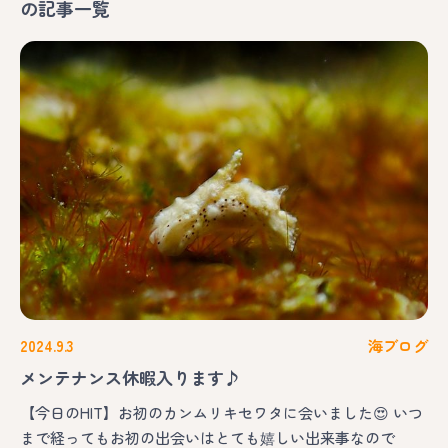
の記事一覧
2024.9.3
海ブログ
メンテナンス休暇入ります♪
【今日のHIT】お初のカンムリキセワタに会いました😍 いつ
まで経ってもお初の出会いはとても嬉しい出来事なので