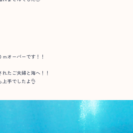
０ｍオーバーです！！
されたご夫婦と海へ！！
上手でしたよ👌