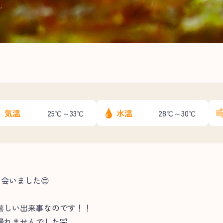
気温
水温
25℃～33℃
28℃～30℃
会いました😍
嬉しい出来事なのです！！
れませんでした🤣