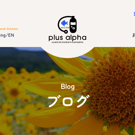
onal Visitors
ing/EN
Blog
ブログ