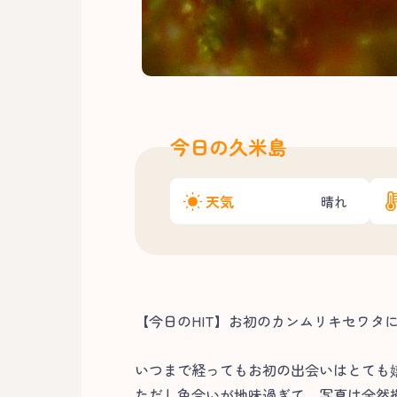
今日の久米島
天気
晴れ
【今日のHIT】お初のカンムリキセワタに
いつまで経ってもお初の出会いはとても
ただし色合いが地味過ぎて、写真は全然撮