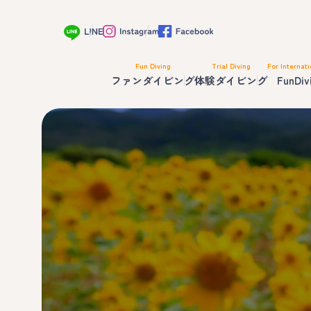
Fun Diving
Trial Diving
For Internati
ファンダイビング
体験ダイビング
FunDiv