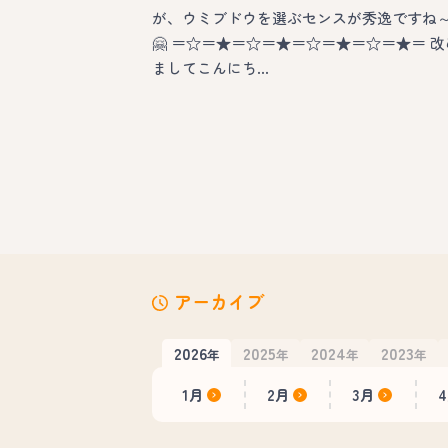
が、ウミブドウを選ぶセンスが秀逸ですね
🤗 ＝☆＝★＝☆＝★＝☆＝★＝☆＝★＝ 改
ましてこんにち…
アーカイブ
2026
2025
2024
2023
年
年
年
年
1月
2月
3月