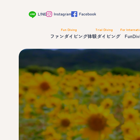
Fun Diving
Trial Diving
For Internati
ファンダイビング
体験ダイビング
FunDiv