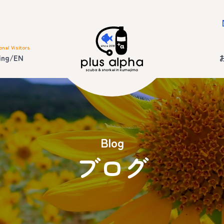
onal Visitors
ing/EN
Blog
ブログ