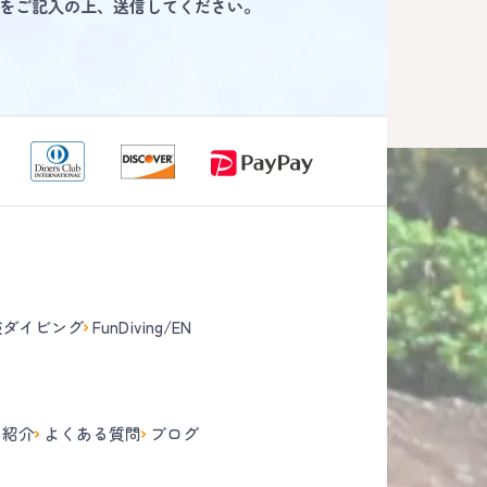
をご記入の上、送信してください。
験ダイビング
FunDiving/EN
て
フ紹介
よくある質問
ブログ