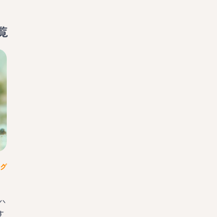
覧
グ
ハ
す