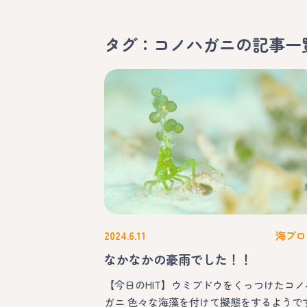
タグ：コノハガニ
の記事一
2024.6.11
海ブロ
なかなかの豪雨でした！！
【今日のHIT】ウミブドウをくっつけたコノ
ガニ 色々な海藻を付けて擬態をするようで