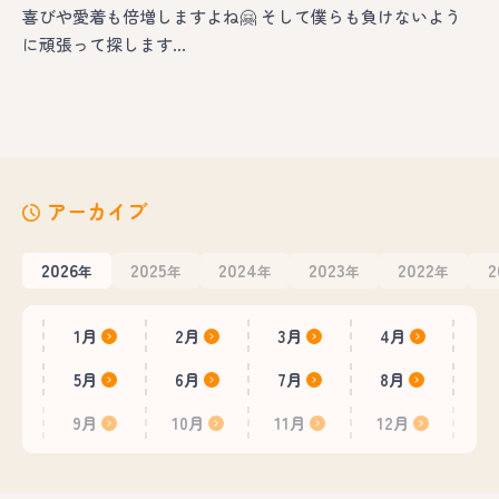
喜びや愛着も倍増しますよね🤗 そして僕らも負けないよう
に頑張って探します…
アーカイブ
2026
2025
2024
2023
2022
2
年
年
年
年
年
1月
2月
3月
4月
5月
6月
7月
8月
9月
10月
11月
12月