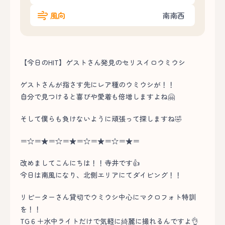
風向
南南西
【今日のHIT】ゲストさん発見のセリスイロウミウシ
ゲストさんが指さす先にレア種のウミウシが！！
自分で見つけると喜びや愛着も倍増しますよね🤗
そして僕らも負けないように頑張って探しますね🤣
＝☆＝★＝☆＝★＝☆＝★＝☆＝★＝
改めましてこんにちは！！寺井です👍
今日は南風になり、北側エリアにてダイビング！！
リピーターさん貸切でウミウシ中心にマクロフォト特訓
を！！
TG６＋水中ライトだけで気軽に綺麗に撮れるんですよ👌