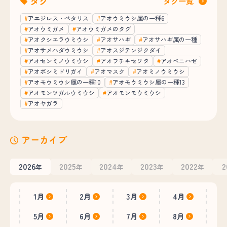
タグ
タグ一覧
アエジレス・ペタリス
アオウミウシ属の一種6
アオウミガメ
アオウミガメのタグ
アオクシエラウミウシ
アオサハギ
アオサハギ属の一種
アオサメハダウミウシ
アオスジテンジクダイ
アオセンミノウミウシ
アオフチキセワタ
アオベニハゼ
アオボシミドリガイ
アオマスク
アオミノウミウシ
アオモウミウシ属の一種10
アオモウミウシ属の一種13
アオモンツガルウミウシ
アオモンモウミウシ
アオヤガラ
アーカイブ
2026
2025
2024
2023
2022
2
年
年
年
年
年
1月
2月
3月
4月
5月
6月
7月
8月