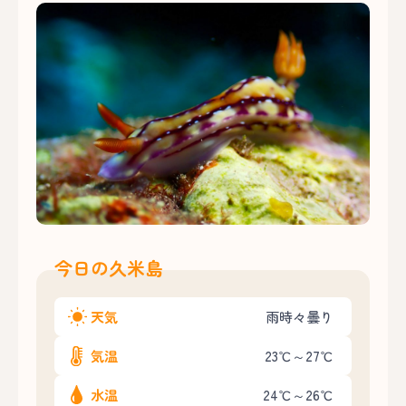
今日の久米島
天気
雨時々曇り
気温
23℃～27℃
水温
24℃～26℃