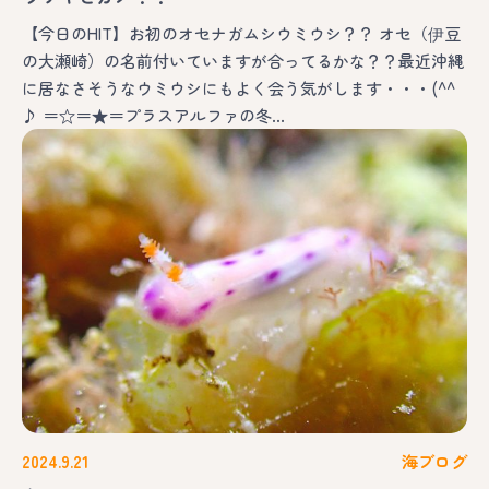
【今日のHIT】お初のオセナガムシウミウシ？？ オセ（伊豆
の大瀬崎）の名前付いていますが合ってるかな？？最近沖縄
に居なさそうなウミウシにもよく会う気がします・・・(^^
♪ ＝☆＝★＝プラスアルファの冬…
2024.9.21
海ブログ