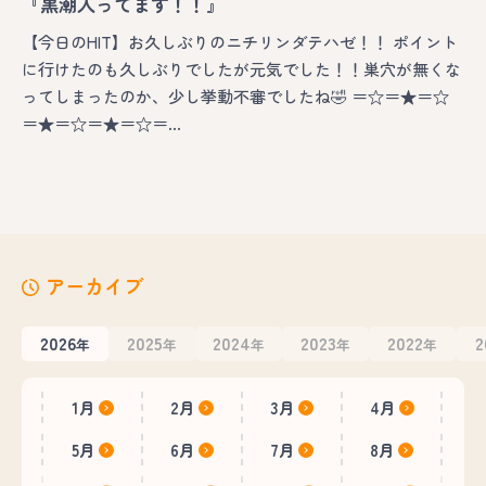
『黒潮入ってます！！』
【今日のHIT】お久しぶりのニチリンダテハゼ！！ ポイント
に行けたのも久しぶりでしたが元気でした！！巣穴が無くな
ってしまったのか、少し挙動不審でしたね🤣 ＝☆＝★＝☆
＝★＝☆＝★＝☆＝…
アーカイブ
2026
2025
2024
2023
2022
2
年
年
年
年
年
1月
2月
3月
4月
5月
6月
7月
8月