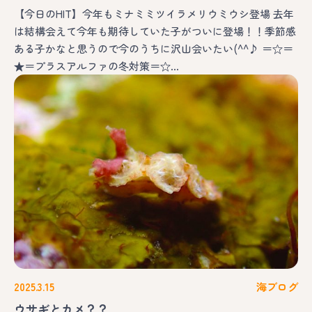
【今日のHIT】今年もミナミミツイラメリウミウシ登場 去年
は結構会えて今年も期待していた子がついに登場！！季節感
ある子かなと思うので今のうちに沢山会いたい(^^♪ ＝☆＝
★＝プラスアルファの冬対策＝☆…
2025.3.15
海ブログ
ウサギとカメ？？