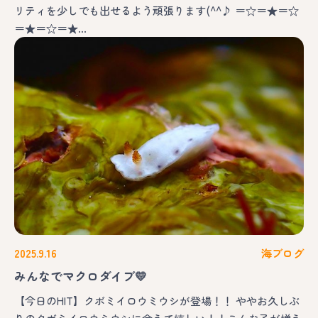
リティを少しでも出せるよう頑張ります(^^♪ ＝☆＝★＝☆
＝★＝☆＝★…
2025.9.16
海ブログ
みんなでマクロダイブ💛
【今日のHIT】クボミイロウミウシが登場！！ ややお久しぶ