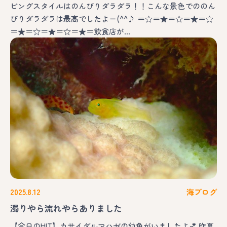
ビングスタイルはのんびりダラダラ！！こんな景色でののん
びりダラダラは最高でしたよー(^^♪ ＝☆＝★＝☆＝★＝☆
＝★＝☆＝★＝☆＝★＝飲食店が…
2025.8.12
海ブログ
濁りやら流れやらありました
【今日のHIT】カサイダルマハゼの幼魚がいましたよ💕 昨夏