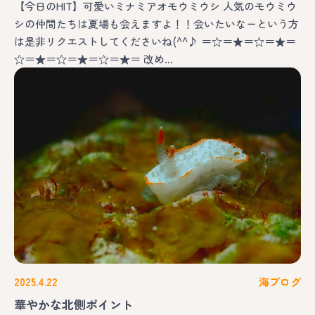
【今日のHIT】可愛いミナミアオモウミウシ 人気のモウミウ
シの仲間たちは夏場も会えますよ！！会いたいなーという方
は是非リクエストしてくださいね(^^♪ ＝☆＝★＝☆＝★＝
☆＝★＝☆＝★＝☆＝★＝ 改め…
2025.4.22
海ブログ
華やかな北側ポイント