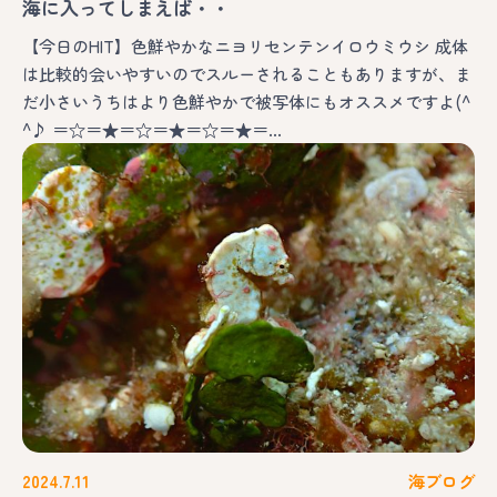
海に入ってしまえば・・
【今日のHIT】色鮮やかなニヨリセンテンイロウミウシ 成体
は比較的会いやすいのでスルーされることもありますが、ま
だ小さいうちはより色鮮やかで被写体にもオススメですよ(^
^♪ ＝☆＝★＝☆＝★＝☆＝★＝…
2024.7.11
海ブログ