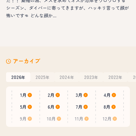
た！！ 繁殖の為、メスを求めてオスが沿岸をウロウロする
シーズン、ダイバーに寄ってきますが、ハッキリ言って顔が
怖いです👊 どんな顔か…
アーカイブ
2026
2025
2024
2023
2022
2
年
年
年
年
年
1月
2月
3月
4月
5月
6月
7月
8月
9月
10月
11月
12月