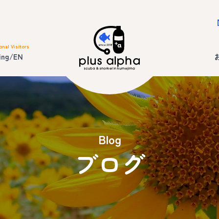
onal Visitors
ing/EN
Blog
ブログ