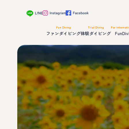
Fun Diving
Trial Diving
For Internati
ファンダイビング
体験ダイビング
FunDiv