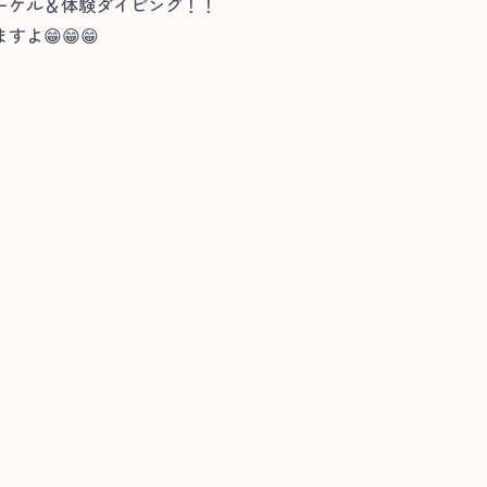
ーケル＆体験ダイビング！！
よ😁😁😁