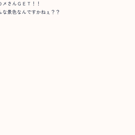
カメさんＧＥＴ！！
んな景色なんですかねぇ？？