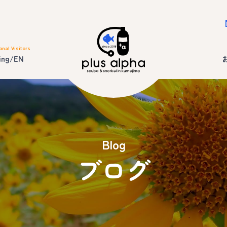
onal Visitors
ing/EN
Blog
ブログ