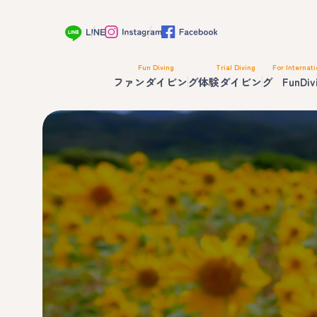
Fun Diving
Trial Diving
For Internati
ファンダイビング
体験ダイビング
FunDiv