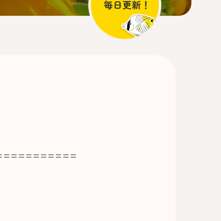
===========