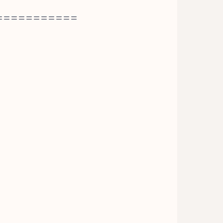
===========