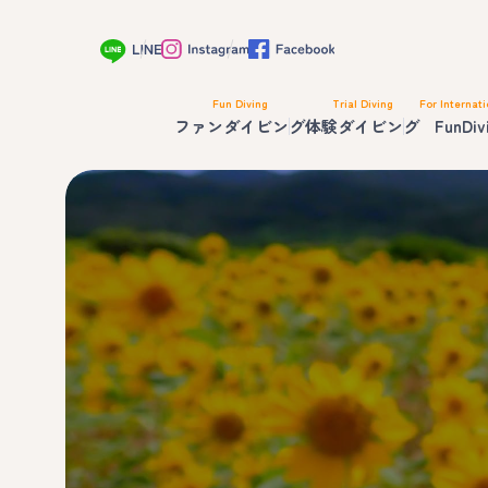
Fun Diving
Trial Diving
For Internati
ファンダイビング
体験ダイビング
FunDiv