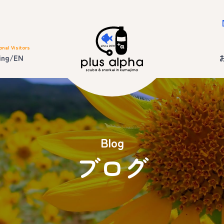
onal Visitors
ing/EN
Blog
ブログ