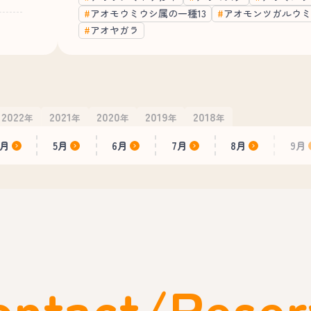
アオモウミウシ属の一種13
アオモンツガルウミ
アオヤガラ
2022
2021
2020
2019
2018
年
年
年
年
年
4月
5月
6月
7月
8月
9月
ontact/Reser