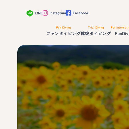
Fun Diving
Trial Diving
For Internati
ファンダイビング
体験ダイビング
FunDiv