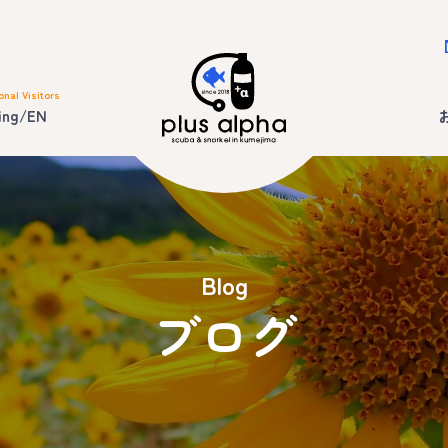
onal Visitors
ing/EN
Blog
ブログ