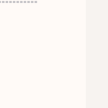
===========