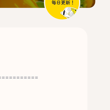
===========