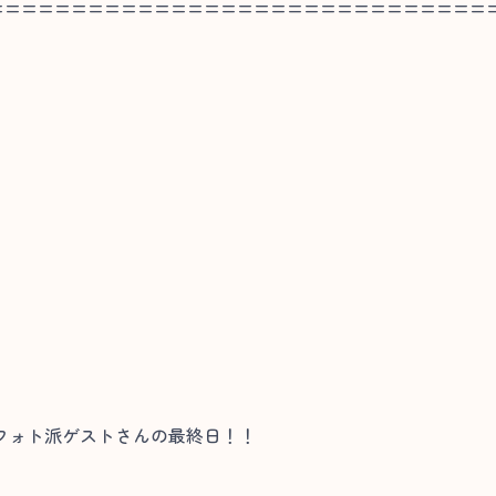
==============================
フォト派ゲストさんの最終日！！