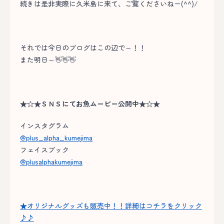
続きは是非実際に久米島に来て、ご覧くださいねー(^^)/
それでは今日のブログはこの辺で～！！
また明日～👋👋👋
★☆★ＳＮＳにてお魚ムービー公開中★☆★
インスタグラム
@plus_alpha_kumejima
フェイスブック
@plusalphakumejima
★オリジナルグッズも販売中！！詳細はコチラをクリック
♪♪