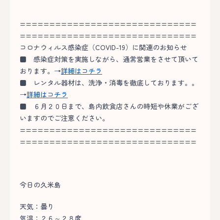
==============================
==============================
コロナウィルス感染症（COVID-19）に関連のお知らせ
■
感染症対策を実施しながら、通常営業をさせて頂いて
おります。→
詳細はコチラ
■
レンタル器材は、洗浄・消毒を徹底しております。。
→
詳細はコチラ
■
６月２０日まで、島内飲食店さんの時短や休業がござ
いますのでご注意ください。
==============================
==============================
今日の久米島
天気：曇り
気温：２６～２８度