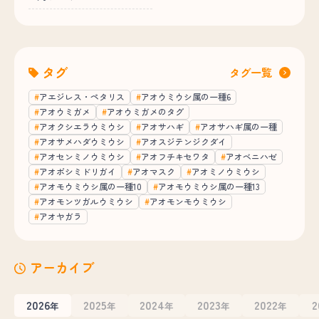
タグ
タグ一覧
アエジレス・ペタリス
アオウミウシ属の一種6
アオウミガメ
アオウミガメのタグ
アオクシエラウミウシ
アオサハギ
アオサハギ属の一種
アオサメハダウミウシ
アオスジテンジクダイ
アオセンミノウミウシ
アオフチキセワタ
アオベニハゼ
アオボシミドリガイ
アオマスク
アオミノウミウシ
アオモウミウシ属の一種10
アオモウミウシ属の一種13
アオモンツガルウミウシ
アオモンモウミウシ
アオヤガラ
アーカイブ
2026
2025
2024
2023
2022
2
年
年
年
年
年