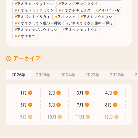
アオサメハダウミウシ
アオスジテンジクダイ
アオセンミノウミウシ
アオフチキセワタ
アオベニハゼ
アオボシミドリガイ
アオマスク
アオミノウミウシ
アオモウミウシ属の一種10
アオモウミウシ属の一種13
アオモンツガルウミウシ
アオモンモウミウシ
アオヤガラ
アーカイブ
2026
2025
2024
2023
2022
2
年
年
年
年
年
1月
2月
3月
4月
5月
6月
7月
8月
9月
10月
11月
12月