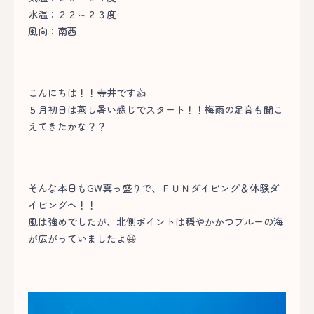
水温：２２～２３度
風向：南西
こんにちは！！寺井です👍
５月初日は蒸し暑い感じでスタート！！梅雨の足音も聞こ
えてきたかな？？
そんな本日もGW真っ盛りで、ＦＵＮダイビング＆体験ダ
イビングへ！！
風は強めでしたが、北側ポイントは穏やかかつブルーの海
が広がっていましたよ😆