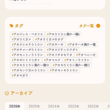
タグ
タグ一覧
アエジレス・ペタリス
アオウミウシ属の一種6
アオウミガメ
アオウミガメのタグ
アオクシエラウミウシ
アオサハギ
アオサハギ属の一種
アオサメハダウミウシ
アオスジテンジクダイ
アオセンミノウミウシ
アオフチキセワタ
アオベニハゼ
アオボシミドリガイ
アオマスク
アオミノウミウシ
アオモウミウシ属の一種10
アオモウミウシ属の一種13
アオモンツガルウミウシ
アオモンモウミウシ
アオヤガラ
アーカイブ
2026
2025
2024
2023
2022
2
年
年
年
年
年