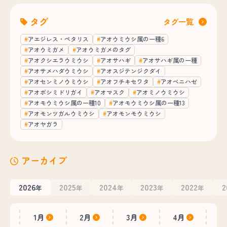
タグ
タグ一覧
アエジレス・ペタリス
アオウミウシ属の一種6
アオウミガメ
アオウミガメのタグ
アオクシエラウミウシ
アオサハギ
アオサハギ属の一種
アオサメハダウミウシ
アオスジテンジクダイ
アオセンミノウミウシ
アオフチキセワタ
アオベニハゼ
アオボシミドリガイ
アオマスク
アオミノウミウシ
アオモウミウシ属の一種10
アオモウミウシ属の一種13
アオモンツガルウミウシ
アオモンモウミウシ
アオヤガラ
アーカイブ
2026
2025
2024
2023
2022
2
年
年
年
年
年
1月
2月
3月
4月