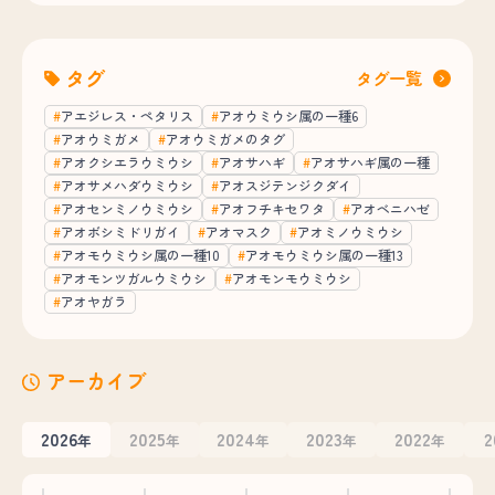
タグ
タグ一覧
アエジレス・ペタリス
アオウミウシ属の一種6
アオウミガメ
アオウミガメのタグ
アオクシエラウミウシ
アオサハギ
アオサハギ属の一種
アオサメハダウミウシ
アオスジテンジクダイ
アオセンミノウミウシ
アオフチキセワタ
アオベニハゼ
アオボシミドリガイ
アオマスク
アオミノウミウシ
アオモウミウシ属の一種10
アオモウミウシ属の一種13
アオモンツガルウミウシ
アオモンモウミウシ
アオヤガラ
アーカイブ
2026
2025
2024
2023
2022
2
年
年
年
年
年