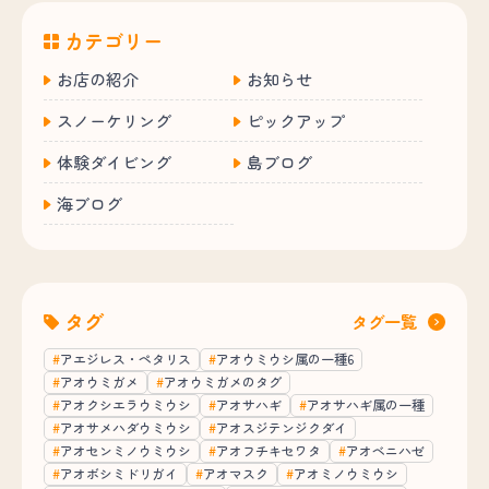
カテゴリー
お店の紹介
お知らせ
スノーケリング
ピックアップ
体験ダイビング
島ブログ
海ブログ
タグ
タグ一覧
アエジレス・ペタリス
アオウミウシ属の一種6
アオウミガメ
アオウミガメのタグ
アオクシエラウミウシ
アオサハギ
アオサハギ属の一種
アオサメハダウミウシ
アオスジテンジクダイ
アオセンミノウミウシ
アオフチキセワタ
アオベニハゼ
アオボシミドリガイ
アオマスク
アオミノウミウシ