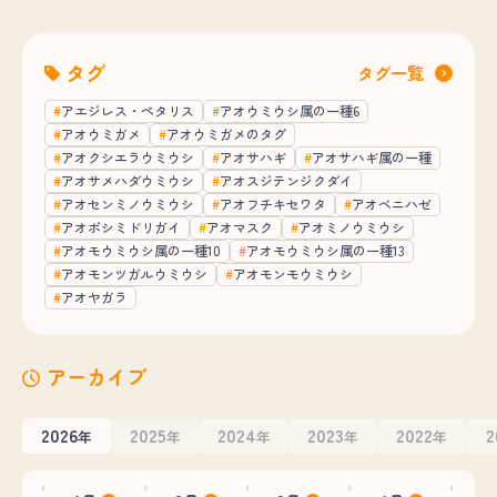
タグ
タグ一覧
アエジレス・ペタリス
アオウミウシ属の一種6
アオウミガメ
アオウミガメのタグ
アオクシエラウミウシ
アオサハギ
アオサハギ属の一種
アオサメハダウミウシ
アオスジテンジクダイ
アオセンミノウミウシ
アオフチキセワタ
アオベニハゼ
アオボシミドリガイ
アオマスク
アオミノウミウシ
アオモウミウシ属の一種10
アオモウミウシ属の一種13
アオモンツガルウミウシ
アオモンモウミウシ
アオヤガラ
アーカイブ
2026
2025
2024
2023
2022
2
年
年
年
年
年