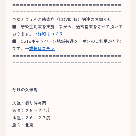
==============================
==============================
コロナウィルス感染症（COVID-19）関連のお知らせ
■
感染症対策を実施しながら、通常営業をさせて頂いて
おります。→
詳細はコチラ
■
GoToキャンペーン地域共通クーポンのご利用が可能
です。→
詳細はコチラ
==============================
==============================
今日の久米島
天気：曇り時々雨
気温：２５～２７度
水温：２６～２７度
風向：北東