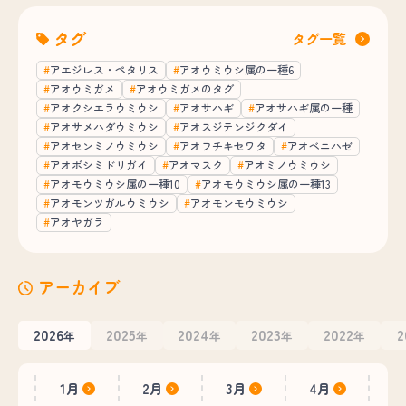
タグ
タグ一覧
アエジレス・ペタリス
アオウミウシ属の一種6
アオウミガメ
アオウミガメのタグ
アオクシエラウミウシ
アオサハギ
アオサハギ属の一種
アオサメハダウミウシ
アオスジテンジクダイ
アオセンミノウミウシ
アオフチキセワタ
アオベニハゼ
アオボシミドリガイ
アオマスク
アオミノウミウシ
アオモウミウシ属の一種10
アオモウミウシ属の一種13
アオモンツガルウミウシ
アオモンモウミウシ
アオヤガラ
アーカイブ
2026
2025
2024
2023
2022
2
年
年
年
年
年
1月
2月
3月
4月