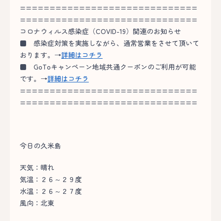
==============================
==============================
コロナウィルス感染症（COVID-19）関連のお知らせ
■
感染症対策を実施しながら、通常営業をさせて頂いて
おります。→
詳細はコチラ
■
GoToキャンペーン地域共通クーポンのご利用が可能
です。→
詳細はコチラ
==============================
==============================
今日の久米島
天気：晴れ
気温：２６～２９度
水温：２６～２７度
風向：北東