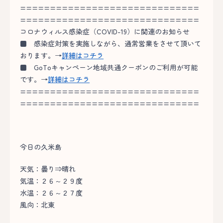
==============================
==============================
コロナウィルス感染症（COVID-19）に関連のお知らせ
■
感染症対策を実施しながら、通常営業をさせて頂いて
おります。→
詳細はコチラ
■
GoToキャンペーン地域共通クーポンのご利用が可能
です。→
詳細はコチラ
==============================
==============================
今日の久米島
天気：曇り⇒晴れ
気温：２６～２９度
水温：２６～２７度
風向：北東