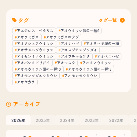
タグ
タグ一覧
アエジレス・ペタリス
アオウミウシ属の一種6
アオウミガメ
アオウミガメのタグ
アオクシエラウミウシ
アオサハギ
アオサハギ属の一種
アオサメハダウミウシ
アオスジテンジクダイ
アオセンミノウミウシ
アオフチキセワタ
アオベニハゼ
アオボシミドリガイ
アオマスク
アオミノウミウシ
アオモウミウシ属の一種10
アオモウミウシ属の一種13
アオモンツガルウミウシ
アオモンモウミウシ
アオヤガラ
アーカイブ
2026
2025
2024
2023
2022
2
年
年
年
年
年