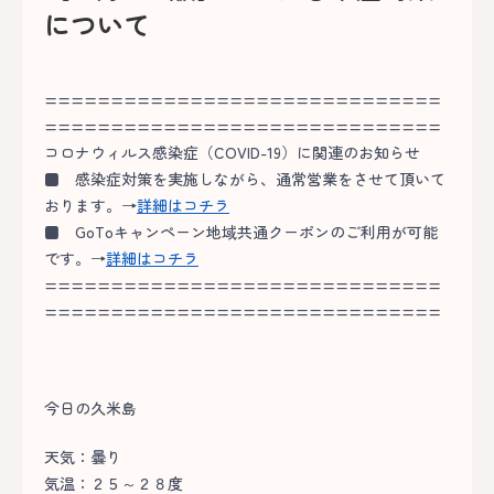
について
==============================
==============================
コロナウィルス感染症（COVID-19）に関連のお知らせ
■
感染症対策を実施しながら、通常営業をさせて頂いて
おります。→
詳細はコチラ
■
GoToキャンペーン地域共通クーポンのご利用が可能
です。→
詳細はコチラ
==============================
==============================
今日の久米島
天気：曇り
気温：２５～２８度