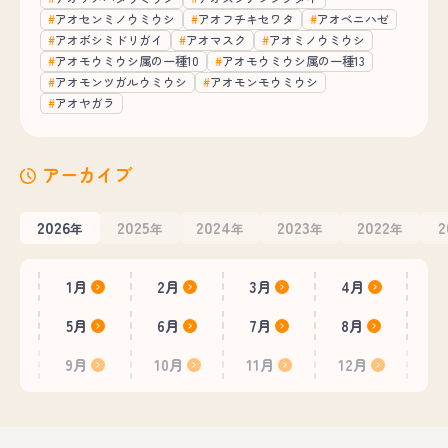
アオセンミノウミウシ
アオフチキセワタ
アオベニハゼ
アオボシミドリガイ
アオマスク
アオミノウミウシ
アオモウミウシ属の一種10
アオモウミウシ属の一種13
アオモンツガルウミウシ
アオモンモウミウシ
アオヤガラ
アーカイブ
2026
2025
2024
2023
2022
2
年
年
年
年
年
1月
2月
3月
4月
5月
6月
7月
8月
9月
10月
11月
12月