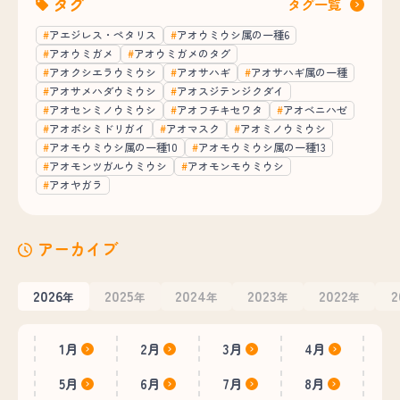
タグ
タグ一覧
アエジレス・ペタリス
アオウミウシ属の一種6
アオウミガメ
アオウミガメのタグ
アオクシエラウミウシ
アオサハギ
アオサハギ属の一種
アオサメハダウミウシ
アオスジテンジクダイ
アオセンミノウミウシ
アオフチキセワタ
アオベニハゼ
アオボシミドリガイ
アオマスク
アオミノウミウシ
アオモウミウシ属の一種10
アオモウミウシ属の一種13
アオモンツガルウミウシ
アオモンモウミウシ
アオヤガラ
アーカイブ
2026
2025
2024
2023
2022
2
年
年
年
年
年
1月
2月
3月
4月
5月
6月
7月
8月