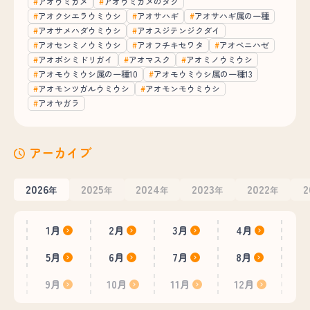
アオウミガメ
アオウミガメのタグ
アオクシエラウミウシ
アオサハギ
アオサハギ属の一種
アオサメハダウミウシ
アオスジテンジクダイ
アオセンミノウミウシ
アオフチキセワタ
アオベニハゼ
アオボシミドリガイ
アオマスク
アオミノウミウシ
アオモウミウシ属の一種10
アオモウミウシ属の一種13
アオモンツガルウミウシ
アオモンモウミウシ
アオヤガラ
アーカイブ
2026
2025
2024
2023
2022
2
年
年
年
年
年
1月
2月
3月
4月
5月
6月
7月
8月
9月
10月
11月
12月