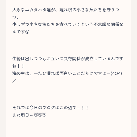
大きなユカタハタ達が、離れ根の小さな魚たちを守りつ
つ、
少しずつ小さな魚たちを食べていくという不思議な関係な
んです😲
生贄は出しつつもお互いに共存関係が成立しているんです
ね！！
海の中は、一たび潜れば面白いことだらけですよー(^O^)
／
それでは今日のブログはこの辺で～！！
また明日～👋👋👋