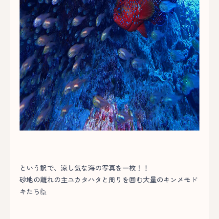
という訳で、涼し気な海の写真を一枚！！
砂地の離れの主ユカタハタと周りを囲む大量のキンメモド
キたち🙋