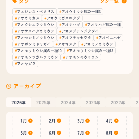
タグ
タグ一覧
アエジレス・ペタリス
アオウミウシ属の一種6
アオウミガメ
アオウミガメのタグ
アオクシエラウミウシ
アオサハギ
アオサハギ属の一種
アオサメハダウミウシ
アオスジテンジクダイ
アオセンミノウミウシ
アオフチキセワタ
アオベニハゼ
アオボシミドリガイ
アオマスク
アオミノウミウシ
アオモウミウシ属の一種10
アオモウミウシ属の一種13
アオモンツガルウミウシ
アオモンモウミウシ
アオヤガラ
アーカイブ
2026
2025
2024
2023
2022
2
年
年
年
年
年
1月
2月
3月
4月
5月
6月
7月
8月