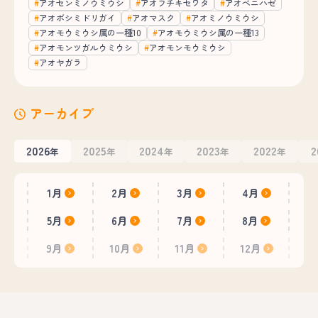
アオセンミノウミウシ
アオフチキセワタ
アオベニハゼ
アオボシミドリガイ
アオマスク
アオミノウミウシ
アオモウミウシ属の一種10
アオモウミウシ属の一種13
アオモンツガルウミウシ
アオモンモウミウシ
アオヤガラ
アーカイブ
2026
2025
2024
2023
2022
2
年
年
年
年
年
1月
2月
3月
4月
5月
6月
7月
8月
9月
10月
11月
12月