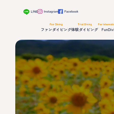
Fun Diving
Trial Diving
For Internati
ファンダイビング
体験ダイビング
FunDiv