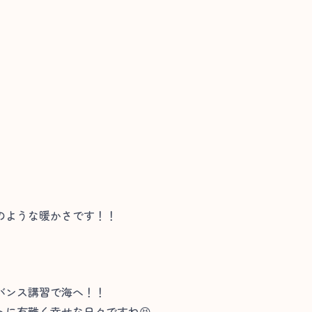
のような暖かさです！！
バンス講習で海へ！！
に有難く幸せな日々ですね😆