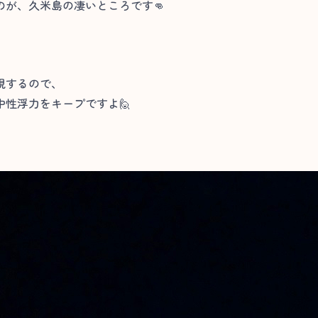
が、久米島の凄いところです👊
視するので、
性浮力をキープですよ🙋