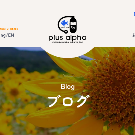
onal Visitors
ing/EN
Blog
ブログ