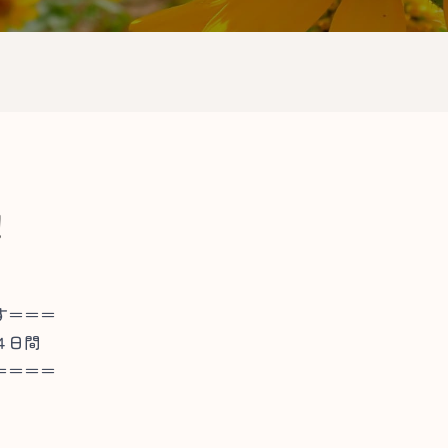
！
す＝＝＝
４日間
＝＝＝＝