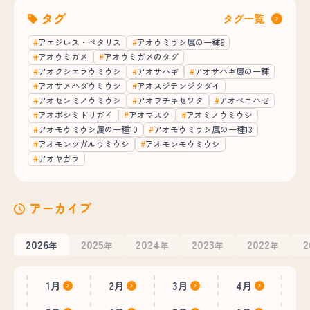
タグ
タグ一覧
アエジレス・ペタリス
アオウミウシ属の一種6
アオウミガメ
アオウミガメのタグ
アオクシエラウミウシ
アオサハギ
アオサハギ属の一種
アオサメハダウミウシ
アオスジテンジクダイ
アオセンミノウミウシ
アオフチキセワタ
アオベニハゼ
アオボシミドリガイ
アオマスク
アオミノウミウシ
アオモウミウシ属の一種10
アオモウミウシ属の一種13
アオモンツガルウミウシ
アオモンモウミウシ
アオヤガラ
アーカイブ
2026
2025
2024
2023
2022
2
年
年
年
年
年
1月
2月
3月
4月