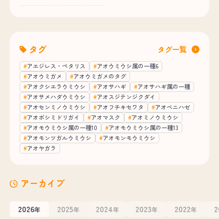
タグ
タグ一覧
アエジレス・ペタリス
アオウミウシ属の一種6
アオウミガメ
アオウミガメのタグ
アオクシエラウミウシ
アオサハギ
アオサハギ属の一種
アオサメハダウミウシ
アオスジテンジクダイ
アオセンミノウミウシ
アオフチキセワタ
アオベニハゼ
アオボシミドリガイ
アオマスク
アオミノウミウシ
アオモウミウシ属の一種10
アオモウミウシ属の一種13
アオモンツガルウミウシ
アオモンモウミウシ
アオヤガラ
アーカイブ
2026
2025
2024
2023
2022
2
年
年
年
年
年