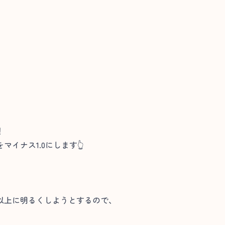
！
イナス1.0にします👆
以上に明るくしようとするので、