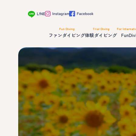
Fun Diving
Trial Diving
For Internati
ファンダイビング
体験ダイビング
FunDiv