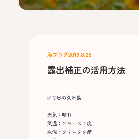
2019.8.28
海ブログ
露出補正の活用方法
✅今日の久米島
天気：晴れ
気温：２９～３１度
水温：２７～２９度