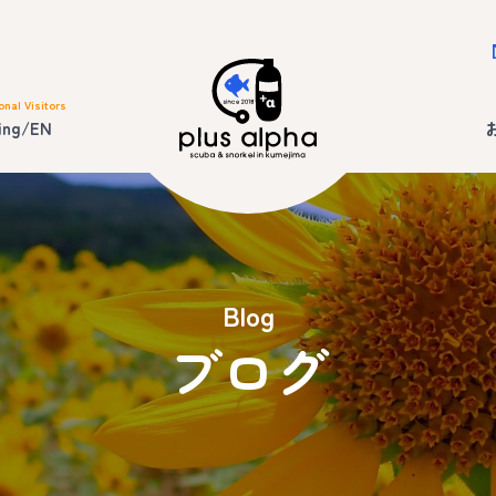
onal Visitors
ing/EN
Blog
ブログ