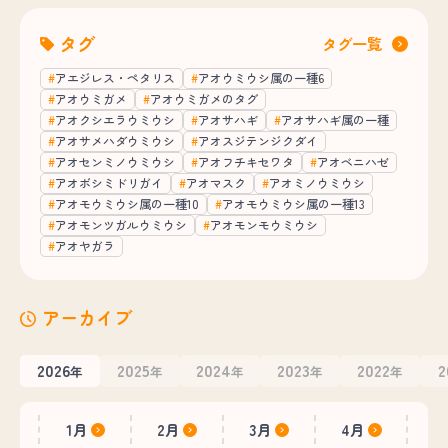
タグ
タグ一覧
アエジレス・ペタリス
アオウミウシ属の一種6
アオウミガメ
アオウミガメのタグ
アオクシエラウミウシ
アオサハギ
アオサハギ属の一種
アオサメハダウミウシ
アオスジテンジクダイ
アオセンミノウミウシ
アオフチキセワタ
アオベニハゼ
アオボシミドリガイ
アオマスク
アオミノウミウシ
アオモウミウシ属の一種10
アオモウミウシ属の一種13
アオモンツガルウミウシ
アオモンモウミウシ
アオヤガラ
アーカイブ
2026
2025
2024
2023
2022
2
年
年
年
年
年
1月
2月
3月
4月