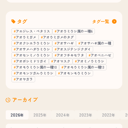
タグ
タグ一覧
アエジレス・ペタリス
アオウミウシ属の一種6
アオウミガメ
アオウミガメのタグ
アオクシエラウミウシ
アオサハギ
アオサハギ属の一種
アオサメハダウミウシ
アオスジテンジクダイ
アオセンミノウミウシ
アオフチキセワタ
アオベニハゼ
アオボシミドリガイ
アオマスク
アオミノウミウシ
アオモウミウシ属の一種10
アオモウミウシ属の一種13
アオモンツガルウミウシ
アオモンモウミウシ
アオヤガラ
アーカイブ
2026
2025
2024
2023
2022
2
年
年
年
年
年