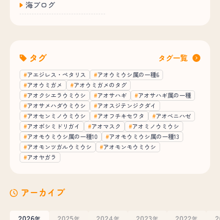
海ブログ
タグ
タグ一覧
アエジレス・ペタリス
アオウミウシ属の一種6
アオウミガメ
アオウミガメのタグ
アオクシエラウミウシ
アオサハギ
アオサハギ属の一種
アオサメハダウミウシ
アオスジテンジクダイ
アオセンミノウミウシ
アオフチキセワタ
アオベニハゼ
アオボシミドリガイ
アオマスク
アオミノウミウシ
アオモウミウシ属の一種10
アオモウミウシ属の一種13
アオモンツガルウミウシ
アオモンモウミウシ
アオヤガラ
アーカイブ
2026
2025
2024
2023
2022
2
年
年
年
年
年