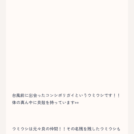
台風前に出会ったコンシボリガイというウミウシです！！
体の真ん中に貝殻を持っています👀
ウミウシは元々貝の仲間！！その名残を残したウミウシも