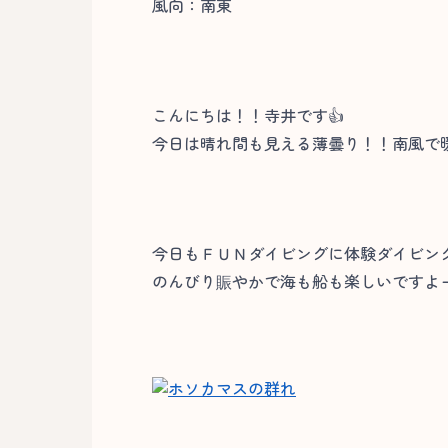
風向：南東
こんにちは！！寺井です👍
今日は晴れ間も見える薄曇り！！南風で暖か
今日もＦＵＮダイビングに体験ダイビン
のんびり賑やかで海も船も楽しいですよー