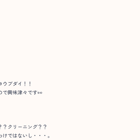
ヨウブダイ！！
で興味津々です👀
？？クリーニング？？
わけではないし・・・。