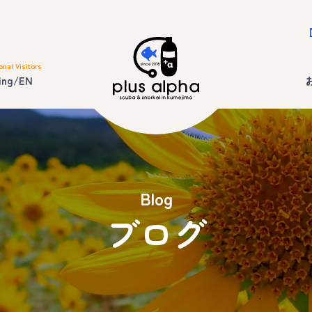
onal Visitors
ing/EN
Blog
ブログ