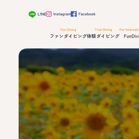
Fun Diving
Trial Diving
For Internati
ファンダイビング
体験ダイビング
FunDiv