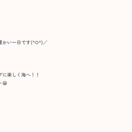
い一日です(^O^)／
グに楽しく海へ！！
😁