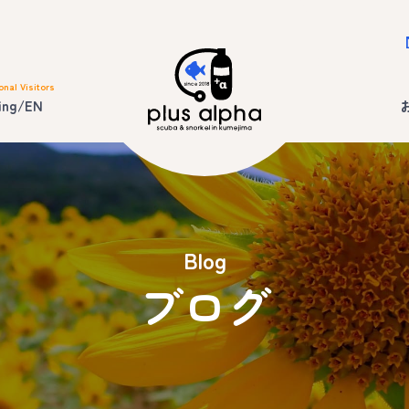
onal Visitors
ing/EN
Blog
ブログ