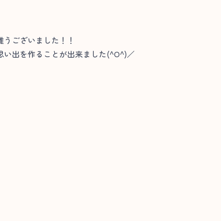
難うございました！！
い出を作ることが出来ました(^O^)／