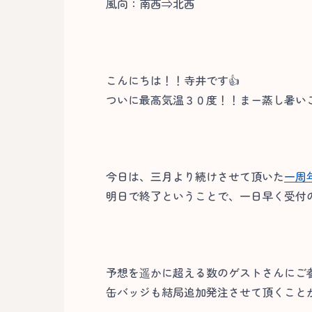
風向：南西⇒北西
こんにちは！！寺井です👍
ついに最高気温３０度！！まー蒸し暑い
今日は、三月より続けさせて頂いた
一周
明日で終了ということで、一日早く受付
予想を遥かに超える数のゲストさんにご
缶バッジも結局追加発注させて頂くこと