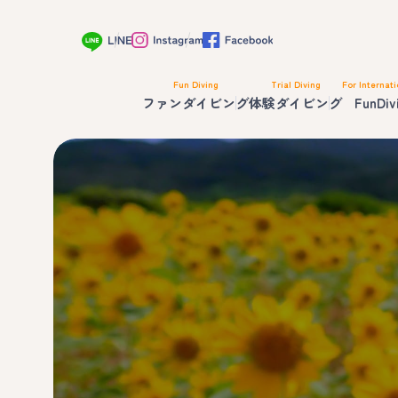
Fun Diving
Trial Diving
For Internati
ファンダイビング
体験ダイビング
FunDiv