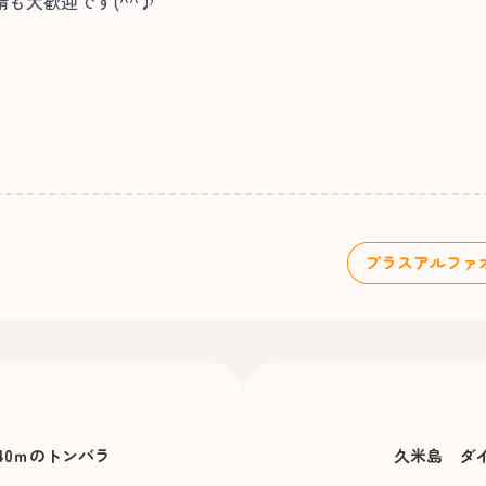
も大歓迎です(^^♪
40ｍのトンバラ
久米島 ダ