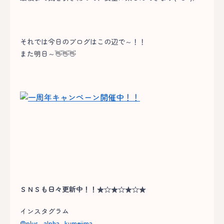
それでは今日のブログはこの辺で～！！
また明日～👋👋👋
ＳＮＳも日々更新中！！★☆★☆★☆★
インスタグラム
@plus_alpha_kumejima