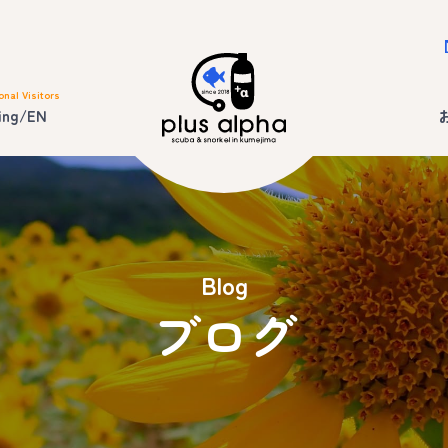
onal Visitors
ing/EN
Blog
ブログ