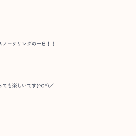
スノーケリングの一日！！
、
も楽しいです(^O^)／