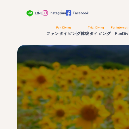
Fun Diving
Trial Diving
For Internati
ファンダイビング
体験ダイビング
FunDiv