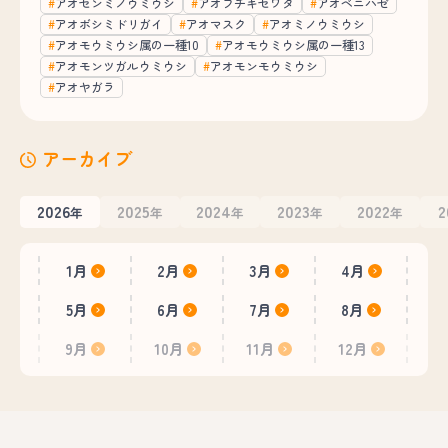
アオセンミノウミウシ
アオフチキセワタ
アオベニハゼ
アオボシミドリガイ
アオマスク
アオミノウミウシ
アオモウミウシ属の一種10
アオモウミウシ属の一種13
アオモンツガルウミウシ
アオモンモウミウシ
アオヤガラ
アーカイブ
2026
2025
2024
2023
2022
2
年
年
年
年
年
1月
2月
3月
4月
5月
6月
7月
8月
9月
10月
11月
12月