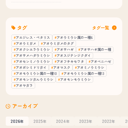
タグ
タグ一覧
アエジレス・ペタリス
アオウミウシ属の一種6
アオウミガメ
アオウミガメのタグ
アオクシエラウミウシ
アオサハギ
アオサハギ属の一種
アオサメハダウミウシ
アオスジテンジクダイ
アオセンミノウミウシ
アオフチキセワタ
アオベニハゼ
アオボシミドリガイ
アオマスク
アオミノウミウシ
アオモウミウシ属の一種10
アオモウミウシ属の一種13
アオモンツガルウミウシ
アオモンモウミウシ
アオヤガラ
アーカイブ
2026
2025
2024
2023
2022
2
年
年
年
年
年