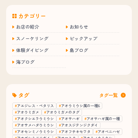
カテゴリー
お店の紹介
お知らせ
スノーケリング
ピックアップ
体験ダイビング
島ブログ
海ブログ
タグ
タグ一覧
アエジレス・ペタリス
アオウミウシ属の一種6
アオウミガメ
アオウミガメのタグ
アオクシエラウミウシ
アオサハギ
アオサハギ属の一種
アオサメハダウミウシ
アオスジテンジクダイ
アオセンミノウミウシ
アオフチキセワタ
アオベニハゼ
アオボシミドリガイ
アオマスク
アオミノウミウシ