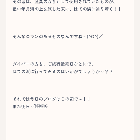
その昔は、漁具の浮きとして使用されていたものが、
長い年月海の上を旅した末に、はての浜に辿り着く！！
そんなロマンのあるものなんですね～(^O^)／
ダイバーの方も、ご旅行最終日などにで、
はての浜に行ってみるのはいかがでしょうか～？？
それでは今日のブログはこの辺で～！！
また明日～👋👋👋