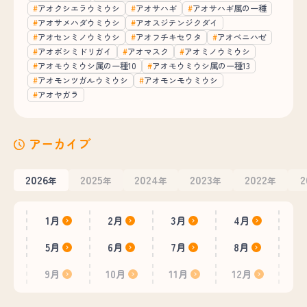
アオクシエラウミウシ
アオサハギ
アオサハギ属の一種
アオサメハダウミウシ
アオスジテンジクダイ
アオセンミノウミウシ
アオフチキセワタ
アオベニハゼ
アオボシミドリガイ
アオマスク
アオミノウミウシ
アオモウミウシ属の一種10
アオモウミウシ属の一種13
アオモンツガルウミウシ
アオモンモウミウシ
アオヤガラ
アーカイブ
2026
2025
2024
2023
2022
2
年
年
年
年
年
1月
2月
3月
4月
5月
6月
7月
8月
9月
10月
11月
12月