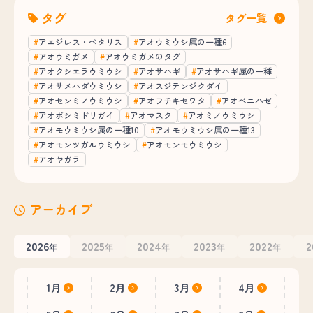
タグ
タグ一覧
アエジレス・ペタリス
アオウミウシ属の一種6
アオウミガメ
アオウミガメのタグ
アオクシエラウミウシ
アオサハギ
アオサハギ属の一種
アオサメハダウミウシ
アオスジテンジクダイ
アオセンミノウミウシ
アオフチキセワタ
アオベニハゼ
アオボシミドリガイ
アオマスク
アオミノウミウシ
アオモウミウシ属の一種10
アオモウミウシ属の一種13
アオモンツガルウミウシ
アオモンモウミウシ
アオヤガラ
アーカイブ
2026
2025
2024
2023
2022
2
年
年
年
年
年
1月
2月
3月
4月