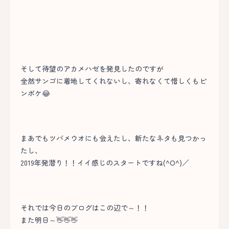
そして待望のアカメハゼを発見したのですが
全然サンゴに着地してくれないし、寄れなくて惜しくもピ
ンボケ😂
まあでもツバメウオにも会えたし、新たなネタも見つかっ
たし、
2019年発潜り！！イイ感じのスタートですね(^O^)／
それでは今日のブログはこの辺で～！！
また明日～👋👋👋