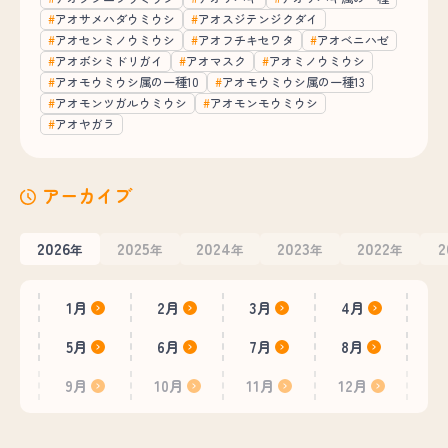
アオサメハダウミウシ
アオスジテンジクダイ
アオセンミノウミウシ
アオフチキセワタ
アオベニハゼ
アオボシミドリガイ
アオマスク
アオミノウミウシ
アオモウミウシ属の一種10
アオモウミウシ属の一種13
アオモンツガルウミウシ
アオモンモウミウシ
アオヤガラ
アーカイブ
2026
2025
2024
2023
2022
2
年
年
年
年
年
1月
2月
3月
4月
5月
6月
7月
8月
9月
10月
11月
12月